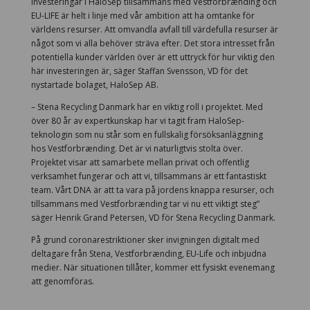
investeringar i HaloSep tillsammans med Vestforbrænding och
EU-LIFE är helt i linje med vår ambition att ha omtanke för
världens resurser. Att omvandla avfall till värdefulla resurser är
något som vi alla behöver sträva efter. Det stora intresset från
potentiella kunder världen över är ett uttryck för hur viktig den
här investeringen är, säger Staffan Svensson, VD för det
nystartade bolaget, HaloSep AB.
– Stena Recycling Danmark har en viktig roll i projektet. Med
över 80 år av expertkunskap har vi tagit fram HaloSep-
teknologin som nu står som en fullskalig försöksanläggning
hos Vestforbrænding. Det är vi naturligtvis stolta över.
Projektet visar att samarbete mellan privat och offentlig
verksamhet fungerar och att vi, tillsammans är ett fantastiskt
team. Vårt DNA är att ta vara på jordens knappa resurser, och
tillsammans med Vestforbrænding tar vi nu ett viktigt steg”
säger Henrik Grand Petersen, VD för Stena Recycling Danmark.
På grund coronarestriktioner sker invigningen digitalt med
deltagare från Stena, Vestforbrænding, EU-Life och inbjudna
medier. När situationen tillåter, kommer ett fysiskt evenemang
att genomföras.