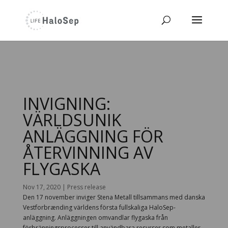
INVIGNING:
VÄRLDSUNIK
ANLÄGGNING FÖR
ÅTERVINNING AV
FLYGASKA
Nov 17, 2020
|
Press release
Den 17 november inviger Stena Metall tillsammans med danska
Vestforbrænding världens första fullskaliga HaloSep-
anläggning. Anläggningen omvandlar flygaska från
förbränningsprocesser till användbara resurser som metaller