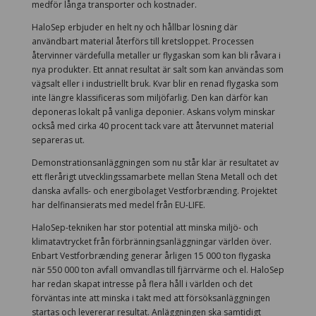
medför långa transporter och kostnader.
HaloSep erbjuder en helt ny och hållbar lösning där
användbart material återförs till kretsloppet. Processen
återvinner värdefulla metaller ur flygaskan som kan bli råvara i
nya produkter. Ett annat resultat är salt som kan användas som
vägsalt eller i industriellt bruk. Kvar blir en renad flygaska som
inte längre klassificeras som miljöfarlig. Den kan därför kan
deponeras lokalt på vanliga deponier. Askans volym minskar
också med cirka 40 procent tack vare att återvunnet material
separeras ut.
Demonstrationsanläggningen som nu står klar är resultatet av
ett flerårigt utvecklingssamarbete mellan Stena Metall och det
danska avfalls- och energibolaget Vestforbrænding. Projektet
har delfinansierats med medel från EU-LIFE.
HaloSep-tekniken har stor potential att minska miljö- och
klimatavtrycket från förbränningsanläggningar världen över.
Enbart Vestforbrænding generar årligen 15 000 ton flygaska
när 550 000 ton avfall omvandlas till fjärrvärme och el. HaloSep
har redan skapat intresse på flera håll i världen och det
förväntas inte att minska i takt med att försöksanläggningen
startas och levererar resultat. Anläggningen ska samtidigt