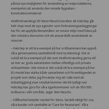
påvisa nya möjligheter för användning av restprodukterna,
exempelvis att använda den renade flygaskan i
konstruktionsmaterial.
Vestforbrændings VD Steen Neuchs berättar att HaloSep går
helt i linje med de nya agendor som förbränningsanläggningar
har för att uppfylla klimatmålen: en renare miljö med fokus på
den cirkulära ekonomin och ett ansvarsfullt användande av
resurser.
– HaloSep är ett bra exempel på hur vi tillsammans kan uppnå
våra gemensamma samhällsmål med ny teknologi. Det är
också ett bra exempel på det som Vestforbrænding gärna vill
se mer av; goda samarbeten mellan offentliga och privata
verksamheter. Inte minst är det också ett bra exempel på hur
EU-medel kan stärka både samarbetet och förverkligandet av
projekt som detta. Jag förväntar mig att i takt med att
testanläggning visar resultat kommer det bli tydligt vad
HaloSep kan göra för våra ägarkommuner och de 950 000
invånarna i vårt område, säger Sten Neuchs.
– Hållbarhet betyder mycket för Stena. Särskilt viktigt för oss,
våra kunder och samhället är ”Care for Resourses”. Våra